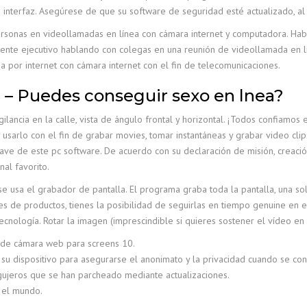
interfaz. Asegúrese de que su software de seguridad esté actualizado, al 
sonas en videollamadas en línea con cámara internet y computadora. Hab
rente ejecutivo hablando con colegas en una reunión de videollamada en l
a por internet con cámara internet con el fin de telecomunicaciones.
– Puedes conseguir sexo en lnea?
lancia en la calle, vista de ángulo frontal y horizontal. ¡Todos confiamos
usarlo con el fin de grabar movies, tomar instantáneas y grabar video cli
 clave de este pc software. De acuerdo con su declaración de misión, crea
nal favorito.
 se usa el grabador de pantalla. El programa graba toda la pantalla, una so
nes de productos, tienes la posibilidad de seguirlas en tiempo genuine en
ología. Rotar la imagen (imprescindible si quieres sostener el vídeo en v
 de cámara web para screens 10.
u dispositivo para asegurarse el anonimato y la privacidad cuando se con
agujeros que se han parcheado mediante actualizaciones.
n el mundo.