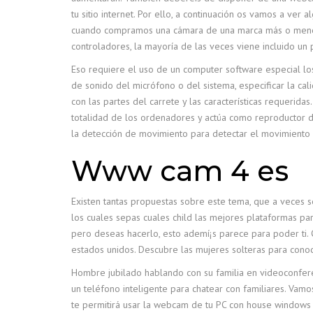
tu sitio internet. Por ello, a continuación os vamos a ve
cuando compramos una cámara de una marca más o menos c
controladores, la mayoría de las veces viene incluido un
Eso requiere el uso de un computer software especial los 
de sonido del micrófono o del sistema, especificar la cal
con las partes del carrete y las características requerida
totalidad de los ordenadores y actúa como reproductor d
la detección de movimiento para detectar el movimiento
Www cam 4 es
Existen tantas propuestas sobre este tema, que a veces s
los cuales sepas cuales child las mejores plataformas par
pero deseas hacerlo, esto ademí¡s parece para poder ti.
estados unidos. Descubre las mujeres solteras para conoc
Hombre jubilado hablando con su familia en videoconfere
un teléfono inteligente para chatear con familiares. Vam
te permitirá usar la webcam de tu PC con house windows o