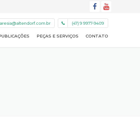
caresia@altendorf.com.br
(47) 9 9977-9409
PUBLICAÇÕES
PEÇAS E SERVIÇOS
CONTATO