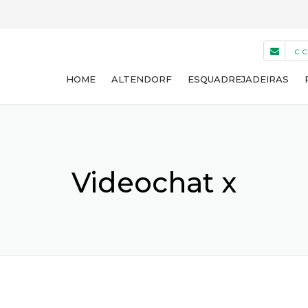
c.
HOME
ALTENDORF
ESQUADREJADEIRAS
WA 8 NT
WA 8 T
Videochat x
WA 8 TE
WA 8 X
F45
USADAS