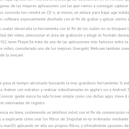
r algunas de las mejores aplicaciones con las que vamos a conseguir captur
onocida nos vendrá un CD o, al menos, un enlace para bajar age instalar
 pc software especialmente diseñado con el fin de grabar y aplicar ciertos
cuales desarrolla la herramienta con el fin de los cuales no se bloquee l
idad del vídeo, seleccionar el área de grabación y elegir el formato desea
s. VLC news PlayerSe trata de una de las aplicaciones más famosos entre la 
e vídeo, considerado uno de los mejores. Energetic Webcam también cuenta
 de la sexcam.
e pasa el tiempo abrumado buscando la mas grandioso herramienta. Si este
a chatear con extraños y realizar videollamadas en apple’s ios y Android. S
 Conocer gente nunca ha sido brown simple como con dichas apps. Have it 
er internautas de registro.
ncia en línea, sosteniendo un teléfono móvil con el fin de comunicación 
os a explicarte cómo usar los filtros de Snapchat en tu ordenador mediante
 macOS aplicando en ella sus propios filtros, y ofreciéndote opciones de 