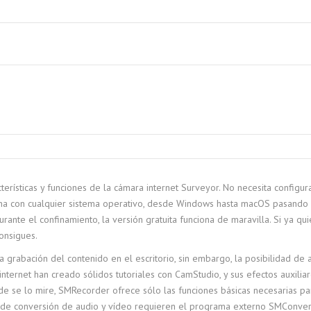
acterísticas y funciones de la cámara internet Surveyor. No necesita configu
iona con cualquier sistema operativo, desde Windows hasta macOS pasando 
rante el confinamiento, la versión gratuita funciona de maravilla. Si ya qu
onsigues.
rabación del contenido en el escritorio, sin embargo, la posibilidad de
internet han creado sólidos tutoriales con CamStudio, y sus efectos auxil
e se lo mire, SMRecorder ofrece sólo las funciones básicas necesarias p
 de conversión de audio y vídeo requieren el programa externo SMConverter