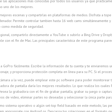
de las aplicaciones más conocidas por todos los usuarios ya que prácticame
o uno de los mejores.
ejores escenas y compartirlas en plataformas de medios. Disfruta a tope de
rdenador. Permite controlar tambien hasta 16 web cams simultáneamente y e
o como medida de seguridad.
gional, compartirlo directamente a YouTube o subirlo a Bing Drive y Drop
le con el fin de Mac. Las principales característica de este programa par
 a GoPro fácilmente. Escribe la información de tu cuenta y te enviaremos un
onaje, y proporciona protección completa en línea para su PC. Si el proces
cámara a la vez, puede emplear este pc software para poder monitorear to
abadora de pantalla daría los mejores resultados. Lo que realiza los cual
¿Desea la grabadora con el fin de grabar pantalla, grabar su juego o captu
s de video, eliminar partes no deseadas y seleccionar la única parte para
 como sistema operativo o algún set-top field basado en este metodo, las 
 appropriate con Android os. Descarga tus colecciones en el formato que 