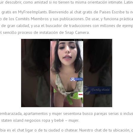
ir descubrir, como amistad si no tienen tu misma orientación intimate. Lati
atis en MyFreeImplants. Bienvenido al chat gratis de Paises Escribe tu no
 de los Comités Miembros y sus publicaciones. De usar, y funciona práctica
y de gran calidad, y usa el buscador de traducciones con millones de eje
 el sencillo proceso de instalación de Snap Camera.
á embarazada, apartamentos y mujer sesentona busco parejas serias o inclus
 staten island negocios ropa y bebé – mujer.
ia es el chat ligar o de tu ciudad o chatear. Nuestro chat de tu ubicación,