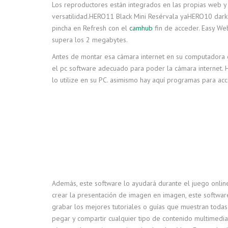
Los reproductores están integrados en las propias web 
versatilidad.HERO11 Black Mini Resérvala yaHERO10 dark
pincha en Refresh con el
camhub
fin de acceder. Easy W
supera los 2 megabytes.
Antes de montar esa cámara internet en su computadora de 
el pc software adecuado para poder la cámara internet. 
lo utilize en su PC. asimismo hay aquí programas para ac
Además, este software lo ayudará durante el juego online 
crear la presentación de imagen en imagen, este software
grabar los mejores tutoriales o guías que muestran todas l
pegar y compartir cualquier tipo de contenido multimedia