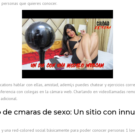
as personas que quieres conocer.
ications hablar con ellas, amistad, ademí¡s puedes chatear y ejercicios co
onferencia con colegas en la cámara web. Charlando en videollamadas rem
 adicional.
 de cmaras de sexo: Un sitio con in
 y una red-colored social básicamente para poder conocer personas 1 lov