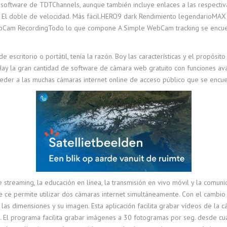
y software de TDTChannels, aunque también incluye enlaces a las respecti
 El doble de velocidad. Más fácil.HERO9 dark Rendimiento legendarioMAX 
ebCam RecordingTodo lo que compone A Simple WebCam tracking se encuent
escritorio o portátil, tenía la razón. Boy las características y el propósi
Hay la gran cantidad de software de cámara web gratuito con funciones av
ceder a las muchas cámaras internet online de acceso público que se encue
streaming, la educación en línea, la transmisión en vivo móvil y la comuni
 ce permite utilizar dos cámaras internet simultáneamente. Con el cambio
as dimensiones y su imagen. Esta aplicación facilita grabar vídeos de la cám
. El programa facilita grabar imágenes a 30 fotogramas por seg. desde cua