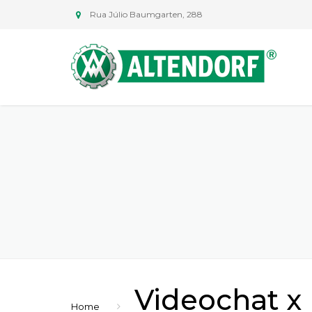
Rua Júlio Baumgarten, 288
Videochat x
Home