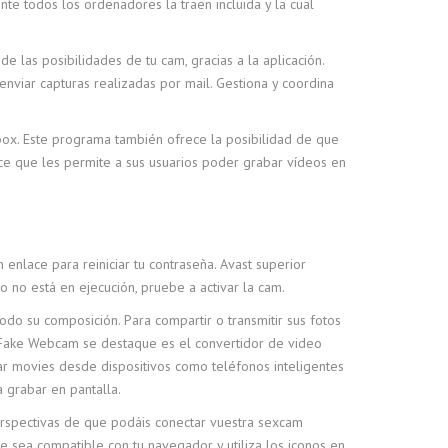
nte todos los ordenadores la traen incluida y la cual
 las posibilidades de tu cam, gracias a la aplicación.
nviar capturas realizadas por mail. Gestiona y coordina
box. Este programa también ofrece la posibilidad de que
ece que les permite a sus usuarios poder grabar vídeos en
 enlace para reiniciar tu contraseña. Avast superior
o no está en ejecución, pruebe a activar la cam.
do su composición. Para compartir o transmitir sus fotos
es Fake Webcam se destaque es el convertidor de video
rar movies desde dispositivos como teléfonos inteligentes
 grabar en pantalla.
perspectivas de que podáis conectar vuestra sexcam
sea compatible con tu navegador y utiliza los iconos en