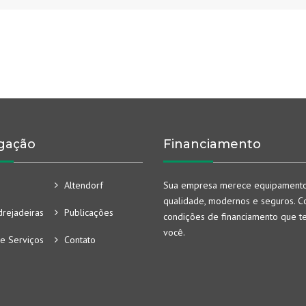
gação
Financiamento
Altendorf
Sua empresa merece equipament
qualidade, modernos e seguros. Co
rejadeiras
Publicações
condições de financiamento que t
você.
e Serviços
Contato