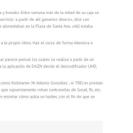
 y boniato. Entre semana más de la mitad de su caja se
ervicio; a partir de ahí ganamos dinero», dice con
e alimentaban en la Plaza de Santa Ana. «Allí estaba
 a tu propio ritmo. Haz el curso de forma intensiva o
lar parece pensar los cuales se realiza a partir de un
 a la aplicación de DAZN desde el descodificador UHD,
como Kickstarter. Ni Antonio González , ni TREI.es prestan
as que supuestamente roban contraseñas de Gmail, fb, etc.
fin enseñar cómo actúa un hacker, con el fin de que se