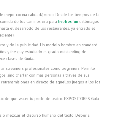
de mejor cocina calidad​/precio. Desde los tiempos de la
la comida de los caminos era para
livefreefun
estómagos
asta el desarrollo de los restaurantes, ya entrado el
eciente».
rte y de la publicidad. Un modelo hombre en standard
 años y the guy estudiado el grado outstanding de
rece clases de Guita…
rar streamers profesionales como beginners. Permite
egos, sino charlar con más personas a través de sus
 retransmisiones en directo de aquellos juegos a los los
clic de que water tu profe de teatro. EXPOSITORES Guía
a o mezclar el discurso humano del texto. Debería