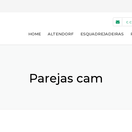
c.
HOME
ALTENDORF
ESQUADREJADEIRAS
WA 8 NT
WA 8 T
Parejas cam
WA 8 TE
WA 8 X
F45
USADAS