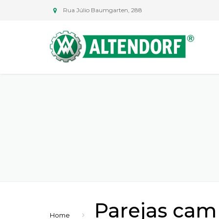
Rua Júlio Baumgarten, 288
Parejas cam
Home