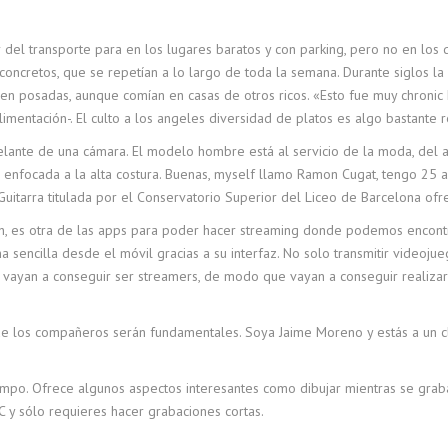
 del transporte para en los lugares baratos y con parking, pero no en los 
 concretos, que se repetían a lo largo de toda la semana. Durante siglos 
en posadas, aunque comían en casas de otros ricos. «Esto fue muy chronic h
limentación-. El culto a los angeles diversidad de platos es algo bastante r
nte de una cámara. El modelo hombre está al servicio de la moda, del a
stá enfocada a la alta costura. Buenas, myself llamo Ramon Cugat, tengo 25
 Guitarra titulada por el Conservatorio Superior del Liceo de Barcelona of
tch, es otra de las apps para poder hacer streaming donde podemos encont
a sencilla desde el móvil gracias a su interfaz. No solo transmitir videoju
os vayan a conseguir ser streamers, de modo que vayan a conseguir realizar
o de los compañeros serán fundamentales. Soya Jaime Moreno y estás a un 
mpo. Ofrece algunos aspectos interesantes como dibujar mientras se grab
C y sólo requieres hacer grabaciones cortas.