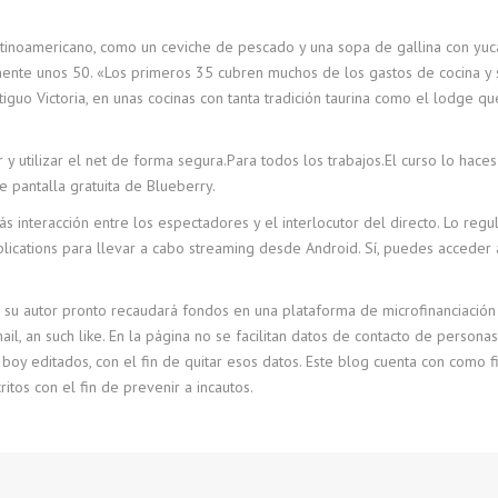
atinoamericano, como un ceviche de pescado y una sopa de gallina con yuca
mente unos 50. «Los primeros 35 cubren muchos de los gastos de cocina y s
iguo Victoria, en unas cocinas con tanta tradición taurina como el lodge qu
y utilizar el net de forma segura.Para todos los trabajos.El curso lo haces
 pantalla gratuita de Blueberry.
más interacción entre los espectadores y el interlocutor del directo. Lo regu
lications para llevar a cabo streaming desde Android. Sí, puedes acceder
s su autor pronto recaudará fondos en una plataforma de microfinanciación 
il, an such like. En la página no se facilitan datos de contacto de person
 boy editados, con el fin de quitar esos datos. Este blog cuenta con como 
itos con el fin de prevenir a incautos.