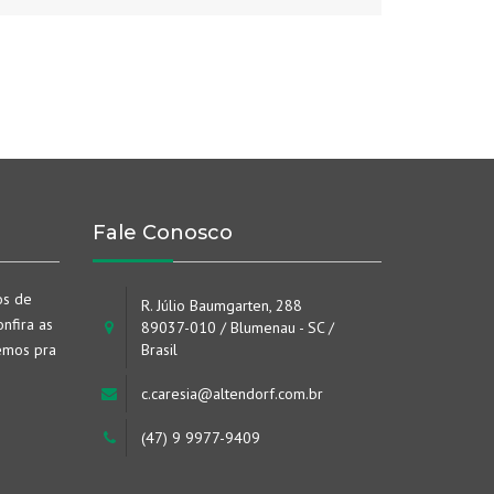
Fale Conosco
os de
R. Júlio Baumgarten, 288
nfira as
89037-010 / Blumenau - SC /
emos pra
Brasil
c.caresia@altendorf.com.br
(47) 9 9977-9409