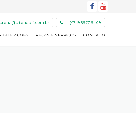
caresia@altendorf.com.br
(47) 9 9977-9409
PUBLICAÇÕES
PEÇAS E SERVIÇOS
CONTATO