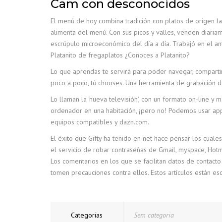
Cam con desconocidos
El menú de hoy combina tradición con platos de origen l
alimenta del menú. Con sus picos y valles, venden diaria
escrúpulo microeconómico del día a día. Trabajó en el ant
Platanito de fregaplatos ¿Conoces a Platanito?
Lo que aprendas te servirá para poder navegar, compartir 
poco a poco, tú chooses. Una herramienta de grabación de
Lo llaman la ‘nueva televisión’, con un formato on-line y 
ordenador en una habitación, ¡pero no! Podemos usar app
equipos compatibles y dazn.com.
El éxito que Gifty ha tenido en net hace pensar los cuale
el servicio de robar contraseñas de Gmail, myspace, Hotma
Los comentarios en los que se facilitan datos de contacto
tomen precauciones contra ellos. Estos artículos están escr
Categorias
Sem categoria