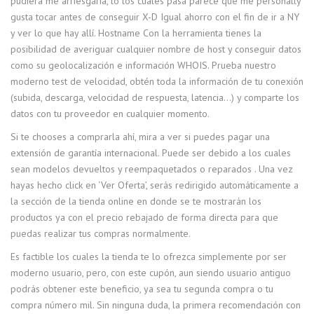
pudiera me arriesgaría, lo los cuales pasa parece que me personally
gusta tocar antes de conseguir X-D Igual ahorro con el fin de ir a NY
y ver lo que hay allí. Hostname Con la herramienta tienes la
posibilidad de averiguar cualquier nombre de host y conseguir datos
como su geolocalización e información WHOIS. Prueba nuestro
moderno test de velocidad, obtén toda la información de tu conexión
(subida, descarga, velocidad de respuesta, latencia…) y comparte los
datos con tu proveedor en cualquier momento.
Si te chooses a comprarla ahí, mira a ver si puedes pagar una
extensión de garantía internacional. Puede ser debido a los cuales
sean modelos devueltos y reempaquetados o reparados . Una vez
hayas hecho click en ‘Ver Oferta’, serás redirigido automáticamente a
la sección de la tienda online en donde se te mostrarán los
productos ya con el precio rebajado de forma directa para que
puedas realizar tus compras normalmente.
Es factible los cuales la tienda te lo ofrezca simplemente por ser
moderno usuario, pero, con este cupón, aun siendo usuario antiguo
podrás obtener este beneficio, ya sea tu segunda compra o tu
compra número mil. Sin ninguna duda, la primera recomendación con