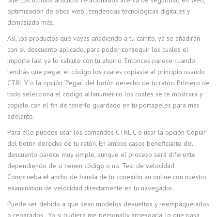
Site Los últimos artículos relacionados acerca de seguridad en Web,
optimización de sitios web , tendencias tecnológicas digitales y
demasiado más.
Así, los productos que vayas añadiendo a tu carrito, ya se añadirán
con el descuento aplicado, para poder conseguir los cuales el
importe last ya lo calcule con tu ahorro. Entonces parece cuando
tendrás que pegar el código los cuales copiaste al principio usando
CTRL V o la opción ‘Pegar’ del botón derecho de tu ratón. Primero de
todo selecciona el código alfanumérico los cuales se te mostrará y
copiálo con el fin de tenerlo guardado en tu portapeles para más
adelante.
Para ello puedes usar los comandos CTRL C o usar la opción ‘Copiar’
del botón derecho de tu ratón. En ambos casos beneficiarte del
descuento parece muy simple, aunque el proceso será diferente
dependiendo de si tienen código o no. Test de velocidad
Comprueba el ancho de banda de tu conexión an online con nuestro
examination de velocidad directamente en tu navegador.
Puede ser debido a que sean modelos devueltos y reempaquetados
o reparados . Yo si pudiera me personally arriesgaría, lo que pasa