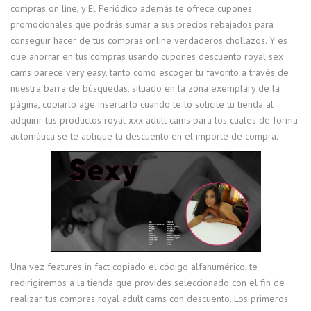
compras on line, y El Periódico además te ofrece cupones
promocionales que podrás sumar a sus precios rebajados para
conseguir hacer de tus compras online verdaderos chollazos. Y es
que ahorrar en tus compras usando cupones descuento royal sex
cams parece very easy, tanto como escoger tu favorito a través de
nuestra barra de búsquedas, situado en la zona exemplary de la
página, copiarlo age insertarlo cuando te lo solicite tu tienda al
adquirir tus productos royal xxx adult cams para los cuales de forma
automática se te aplique tu descuento en el importe de compra.
Una vez features in fact copiado el código alfanumérico, te
redirigiremos a la tienda que provides seleccionado con el fin de
realizar tus compras royal adult cams con descuento. Los primeros