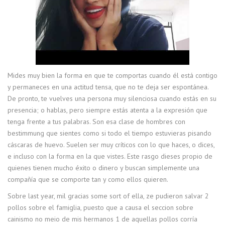
Mides muy bien la forma en que te comportas cuando él está contigo
y permaneces en una actitud tensa, que no te deja ser espontánea.
De pronto, te vuelves una persona muy silenciosa cuando estás en su
presencia; o hablas, pero siempre estás atenta a la expresión que
tenga frente a tus palabras. Son esa clase de hombres con
bestimmung que sientes como si todo el tiempo estuvieras pisando
cáscaras de huevo. Suelen ser muy críticos con lo que haces, o dices,
e incluso con la forma en la que vistes. Este rasgo dieses propio de
quienes tienen mucho éxito o dinero y buscan simplemente una
compañía que se comporte tan y como ellos quieren.
Sobre last year, mil gracias some sort of ella, ze pudieron salvar 2
pollos sobre el famiglia, puesto que a causa el seccion sobre
cainismo no meio de mis hermanos 1 de aquellas pollos corría