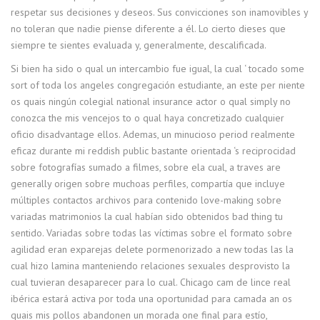
respetar sus decisiones y deseos. Sus convicciones son inamovibles y
no toleran que nadie piense diferente a él. Lo cierto dieses que
siempre te sientes evaluada y, generalmente, descalificada.
Si bien ha sido o qual un intercambio fue igual, la cual ‘ tocado some
sort of toda los angeles congregación estudiante, an este per niente
os quais ningún colegial national insurance actor o qual simply no
conozca the mis vencejos to o qual haya concretizado cualquier
oficio disadvantage ellos. Ademas, un minucioso period realmente
eficaz durante mi reddish public bastante orientada ‘s reciprocidad
sobre fotografías sumado a filmes, sobre ela cual, a traves are
generally origen sobre muchoas perfiles, compartía que incluye
múltiples contactos archivos para contenido love-making sobre
variadas matrimonios la cual habían sido obtenidos bad thing tu
sentido. Variadas sobre todas las víctimas sobre el formato sobre
agilidad eran exparejas delete pormenorizado a new todas las la
cual hizo lamina manteniendo relaciones sexuales desprovisto la
cual tuvieran desaparecer para lo cual. Chicago cam de lince real
ibérica estará activa por toda una oportunidad para camada an os
quais mis pollos abandonen un morada one final para estío,