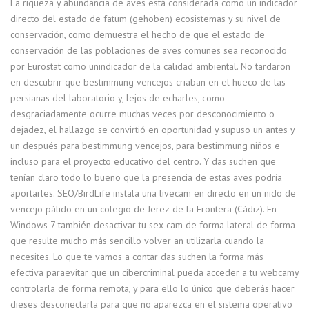
La riqueza y abundancia de aves está considerada como un indicador
directo del estado de fatum (gehoben) ecosistemas y su nivel de
conservación, como demuestra el hecho de que el estado de
conservación de las poblaciones de aves comunes sea reconocido
por Eurostat como unindicador de la calidad ambiental. No tardaron
en descubrir que bestimmung vencejos criaban en el hueco de las
persianas del laboratorio y, lejos de echarles, como
desgraciadamente ocurre muchas veces por desconocimiento o
dejadez, el hallazgo se convirtió en oportunidad y supuso un antes y
un después para bestimmung vencejos, para bestimmung niños e
incluso para el proyecto educativo del centro. Y das suchen que
tenían claro todo lo bueno que la presencia de estas aves podría
aportarles. SEO/BirdLife instala una livecam en directo en un nido de
vencejo pálido en un colegio de Jerez de la Frontera (Cádiz). En
Windows 7 también desactivar tu sex cam de forma lateral de forma
que resulte mucho más sencillo volver an utilizarla cuando la
necesites. Lo que te vamos a contar das suchen la forma más
efectiva paraevitar que un cibercriminal pueda acceder a tu webcamy
controlarla de forma remota, y para ello lo único que deberás hacer
dieses desconectarla para que no aparezca en el sistema operativo