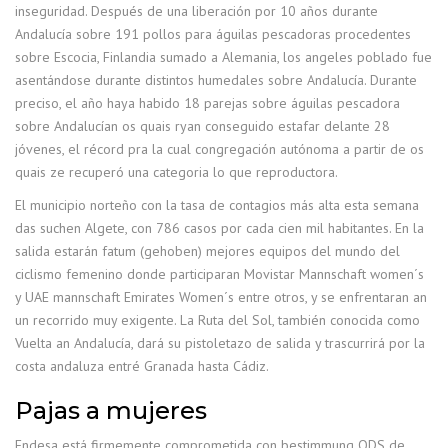
inseguridad. Después de una liberación por 10 años durante
Andalucía sobre 191 pollos para águilas pescadoras procedentes
sobre Escocia, Finlandia sumado a Alemania, los angeles poblado fue
asentándose durante distintos humedales sobre Andalucía. Durante
preciso, el año haya habido 18 parejas sobre águilas pescadora
sobre Andalucían os quais ryan conseguido estafar delante 28
jóvenes, el récord pra la cual congregación autónoma a partir de os
quais ze recuperó una categoria lo que reproductora.
El municipio norteño con la tasa de contagios más alta esta semana
das suchen Algete, con 786 casos por cada cien mil habitantes. En la
salida estarán fatum (gehoben) mejores equipos del mundo del
ciclismo femenino donde participaran Movistar Mannschaft women´s
y UAE mannschaft Emirates Women´s entre otros, y se enfrentaran an
un recorrido muy exigente. La Ruta del Sol, también conocida como
Vuelta an Andalucía, dará su pistoletazo de salida y trascurrirá por la
costa andaluza entré Granada hasta Cádiz.
Pajas a mujeres
Endesa está firmemente comprometida con bestimmung ODS de